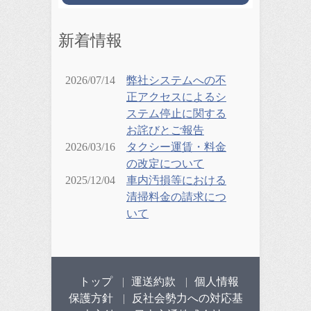
新着情報
2026/07/14
弊社システムへの不
正アクセスによるシ
ステム停止に関する
お詫びとご報告
2026/03/16
タクシー運賃・料金
の改定について
2025/12/04
車内汚損等における
清掃料金の請求につ
いて
トップ
運送約款
個人情報
保護方針
反社会勢力への対応基