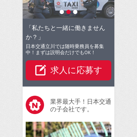
1
2
3
「私たちと一緒に働きません
か？」
日本交通立川では随時乗務員を募集
中！まずは説明会だけでもOK！
求人に応募す
る
業界最大手！日本交通
の子会社です。