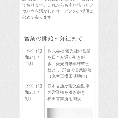
ております。これからも永年培ったノ
ウハウを活かしたサービスのご提供に
努めて参ります。
営業の開始～分社まで
1949（昭
株式会社 愛光社の営業
和24）年
を日本交通が引き継
11月
ぎ、愛光自動車株式会
社として7台で営業開始
（米空軍横田基地内）
1950（昭
日本交通が愛光自動車
和25）年
の営業権を引き継ぎ、
5月
横田営業所を開設