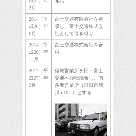
成25）年
開始
2月
2014（平
富士交通有限会社を買
成26）年
収し、富士交通株式会
6月
社として引き継ぐ
2014（平
富士交通株式会社を合
成26）年
併。
12月
2015（平
稲城営業所を旧・富士
成27）年
交通へ移転統合し、南
2月
多摩営業所（町田市鶴
川5-10-1）とする