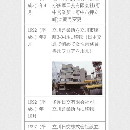
成3）年4
が多摩日交有限会社(府
月
中営業所：府中市押立
町)に商号変更
1992（平
立川営業所を立川市曙
成4）年9
町3-3-14に移転（日本交
月
通で初めて女性乗務員
専用フロアを用意）
1992（平
多摩日交有限会社が、
成4）年
立川営業所内に移転
10月
1997（平
立川日交株式会社設立