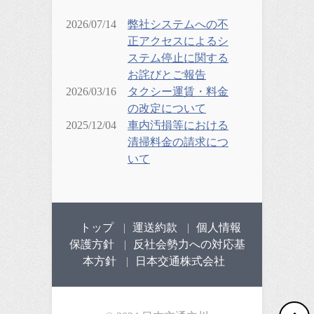
2026/07/14
弊社システムへの不
正アクセスによるシ
ステム停止に関する
お詫びとご報告
2026/03/16
タクシー運賃・料金
の改定について
2025/12/04
車内汚損等における
清掃料金の請求につ
いて
トップ
運送約款
個人情報
保護方針
反社会勢力への対応基
本方針
日本交通株式会社