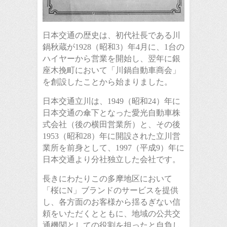
日本交通の歴史は、初代社長である川
鍋秋蔵が1928（昭和3）年4月に、1台の
ハイヤーから営業を開始し、翌年に銀
座木挽町において「川鍋自動車商会」
を創設したことから始まりました。
日本交通立川は、1949（昭和24）年に
日本交通の傘下となった愛光自動車株
式会社（後の横田営業所）と、その後
1953（昭和28）年に開設された立川営
業所を前身として、1997（平成9）年に
日本交通より分社独立した会社です。
長きにわたりこの多摩地区において
「桜にN」ブランドのサービスを提供
し、各方面のお客様から揺るぎない信
頼をいただくとともに、地域の公共交
通機関としての役割を担ったと自負し