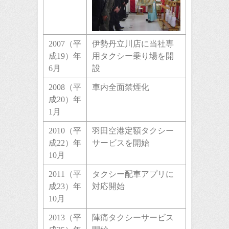
2007（平
伊勢丹立川店に当社専
成19）年
用タクシー乗り場を開
6月
設
2008（平
車内全面禁煙化
成20）年
1月
2010（平
羽田空港定額タクシー
成22）年
サービスを開始
10月
2011（平
タクシー配車アプリに
成23）年
対応開始
10月
2013（平
陣痛タクシーサービス