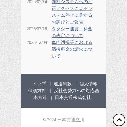
2026/07/14
弊社システムへの不
正アクセスによるシ
ステム停止に関する
お詫びとご報告
2026/03/16
タクシー運賃・料金
の改定について
2025/12/04
車内汚損等における
清掃料金の請求につ
いて
トップ
運送約款
個人情報
保護方針
反社会勢力への対応基
本方針
日本交通株式会社
© 2024 日本交通立川