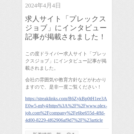
2024年4月4日
求人サイト「プレックス
ジョブ」にインタビュー
記事が掲載されました！
この度ドライバー求人サイト「プレッ
クスジョブ」にインタビュー記事が掲
載されました。
会社の雰囲気や教育方針などがわかり
ますので、是非一度ご覧ください！
https://streaklinks.com/B6ZykBp0tH1ee3A
E0w5-mfy4/https%3A%2F%2Fwww.plex-
job.com%2Fcompany%2Fe6be655d-4ffd-
4d00-8229-4f62906af9d7%2F%23article