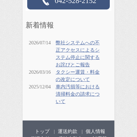
042-528-2152
新着情報
2026/07/14
弊社システムへの不
正アクセスによるシ
ステム停止に関する
お詫びとご報告
2026/03/16
タクシー運賃・料金
の改定について
2025/12/04
車内汚損等における
清掃料金の請求につ
いて
トップ
運送約款
個人情報